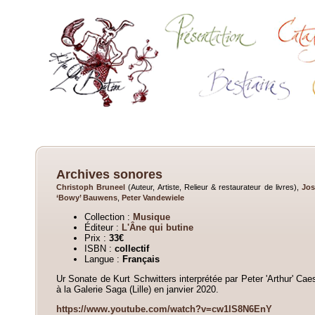
Archives sonores
Christoph Bruneel
(Auteur, Artiste, Relieur & restaurateur de livres),
Jos
‘Bowy’ Bauwens
,
Peter Vandewiele
Collection :
Musique
Éditeur :
L'Âne qui butine
Prix :
33€
ISBN :
collectif
Langue :
Français
Ur Sonate de Kurt Schwitters interprétée par Peter 'Arthur' Ca
à la Galerie Saga (Lille) en janvier 2020.
https://www.youtube.com/watch?v=cw1lS8N6EnY