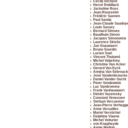
Cécile Richard
Hervé Robillard
Jackeline Ross
Jean Rousselot
Frédéric Saenen
Paul Sanda
Jean-Claude Saudoy
Louis Savary
Bernard Simoes
Baudhuin Simon
Jacques Simonomis
Laurence Skivée
Jan Snauwaert
Bruno Sourdin
Lucien Suel
Vincent Tholomé
Michel Valprémy
Christine Van Acker
Gerard Van Eyck
Annina Van Sebrouck
José Vandenbroucke
Daniel Vander Gucht
Peter Vandewiele
Luc Vandromme
Frank Vanhauwaert
Dimitri Vazemsky
Constant Venesoen
Stefaan Vercaemer
Jean-Pierre Verhegg
Anne Versailles
Muriel Verstichel
Delphine Viaene
Michel Voiturier
von Knapheyde
Annie Wallois