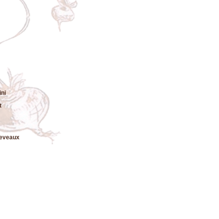
ni
t
leveaux