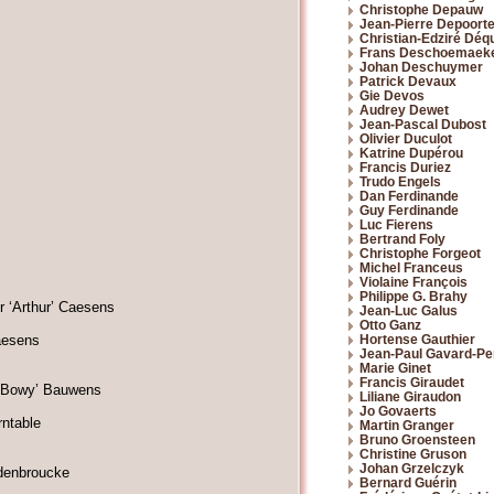
Christophe Depauw
Jean-Pierre Depoort
Christian-Edziré Dé
Frans Deschoemaek
Johan Deschuymer
Patrick Devaux
Gie Devos
Audrey Dewet
Jean-Pascal Dubost
Olivier Duculot
Katrine Dupérou
Francis Duriez
Trudo Engels
Dan Ferdinande
Guy Ferdinande
Luc Fierens
Bertrand Foly
Christophe Forgeot
Michel Franceus
Violaine François
Philippe G. Brahy
 ‘Arthur’ Caesens
Jean-Luc Galus
Otto Ganz
Hortense Gauthier
aesens
Jean-Paul Gavard-Pe
Marie Ginet
Francis Giraudet
 ‘Bowy’ Bauwens
Liliane Giraudon
Jo Govaerts
rntable
Martin Granger
Bruno Groensteen
Christine Gruson
Johan Grzelczyk
denbroucke
Bernard Guérin