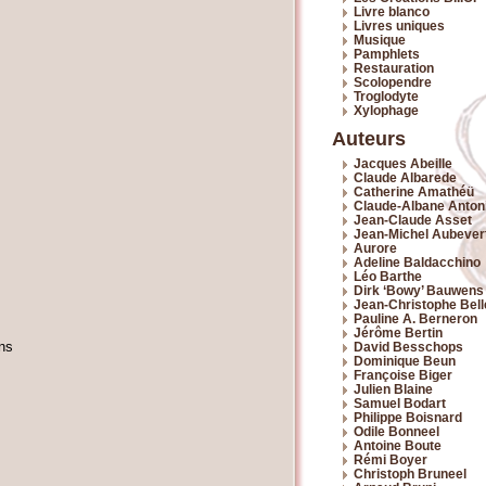
Livre blanco
Livres uniques
Musique
Pamphlets
Restauration
Scolopendre
Troglodyte
Xylophage
Auteurs
Jacques Abeille
Claude Albarede
Catherine Amathéü
Claude-Albane Antoni
Jean-Claude Asset
Jean-Michel Aubever
Aurore
Adeline Baldacchino
Léo Barthe
Dirk ‘Bowy’ Bauwens
Jean-Christophe Bel
Pauline A. Berneron
Jérôme Bertin
ens
David Besschops
Dominique Beun
Françoise Biger
Julien Blaine
Samuel Bodart
Philippe Boisnard
Odile Bonneel
Antoine Boute
Rémi Boyer
Christoph Bruneel