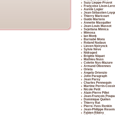
Suzy Lieppe-Pruvot
Françoise Lison-Lero
Aurèle Logier
Jean-Sébastien Loyg
Thierry Maricourt
Guido Martens
Annette Masquilier
Jean-Louis Massot
Svjetlana Mimica
Mimosa
Ian Monk
Barnabé Mons
Roland Nadaus
Lieven Neirynck
Sylvie Nève
Nidraged
Brigitte Niquet
Mathieu Nuss
Colette Nys-Mazure
Armand Olivennes
Orieta
Angela Ortenzio
John Paragraph
Jean Parsy
Charles Pennequin
Martine Perrin-Cossi
Nicole Petit
Alain-Pierre Pillet
Jean-François Poupa
Dominique Quélen
Thierry Rat
Pierre-Yves Renkin
Jean-Philippe Rese
Fabien Ribéry