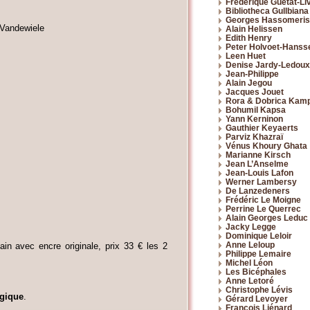
Frédérique Guétat-Liv
Bibliotheca Gullbiana
Georges Hassomeris
Vandewiele
Alain Helissen
Edith Henry
Peter Holvoet-Hanss
Leen Huet
Denise Jardy-Ledoux
Jean-Philippe
Alain Jegou
Jacques Jouet
Rora & Dobrica Kam
Bohumil Kapsa
Yann Kerninon
Gauthier Keyaerts
Parviz Khazraï
Vénus Khoury Ghata
Marianne Kirsch
Jean L’Anselme
Jean-Louis Lafon
Werner Lambersy
De Lanzedeners
Frédéric Le Moigne
Perrine Le Querrec
Alain Georges Leduc
Jacky Legge
Dominique Leloir
Anne Leloup
ain avec encre originale, prix 33 € les 2
Philippe Lemaire
Michel Léon
Les Bicéphales
Anne Letoré
Christophe Lévis
lgique
.
Gérard Levoyer
François Liénard