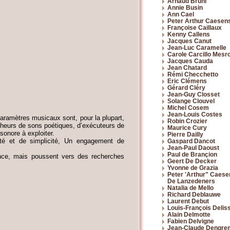
Arnaud Bruni
Annie Busin
Ann Cael
Peter Arthur Caesen
Françoise Caillaux
Kenny Callens
Jacques Canut
Jean-Luc Caramelle
Carole Carcillo Mesr
Jacques Cauda
Jean Chatard
Rémi Checchetto
Eric Clémens
Gérard Cléry
Jean-Guy Closset
Solange Clouvel
Michel Cosem
Jean-Louis Costes
aramètres musicaux sont, pour la plupart,
Robin Crozier
richeurs de sons poétiques, d’exécuteurs de
Maurice Cury
sonore à exploiter.
Pierre Dailly
ité et de simplicité, Un engagement de
Gaspard Dancot
Jean-Paul Daoust
Paul de Brançion
nce, mais poussent vers des recherches
Geert De Decker
Yvonne de Grazia
Peter 'Arthur" Caese
De Lanzedeners
Natalia de Mello
Richard Deblauwe
Laurent Debut
Louis-François Delis
Alain Delmotte
Fabien Delvigne
Jean-Claude Dengre