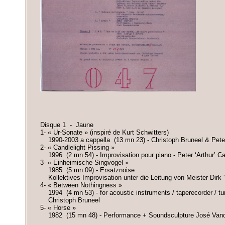
Disque 1 - Jaune
1- « Ur-Sonate » (inspiré de Kurt Schwitters)
1990-2003 a cappella (13 mn 23) - Christoph Bruneel & Peter
2- « Candlelight Pissing »
1996 (2 mn 54) - Improvisation pour piano - Peter ‘Arthur’ C
3- « Einheimische Singvogel »
1985 (5 mn 09) - Ersatznoise
Kollektives Improvisation unter die Leitung von Meister Dirk
4- « Between Nothingness »
1994 (4 mn 53) - for acoustic instruments / taperecorder / tu
Christoph Bruneel
5- « Horse »
1982 (15 mn 48) - Performance + Soundsculpture José Van