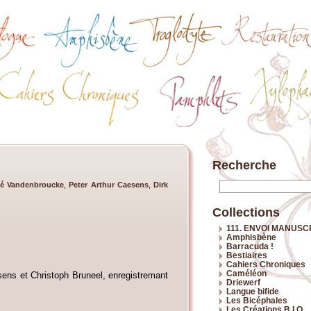
Recherche
é Vandenbroucke
,
Peter Arthur Caesens
,
Dirk
Collections
111. ENVOI MANUSC
Amphisbène
Barracuda !
Bestiaires
Cahiers Chroniques
Caméléon
esens et Christoph Bruneel, enregistremant
Driewerf
Langue bifide
Les Bicéphales
Les Créations B.I.O.