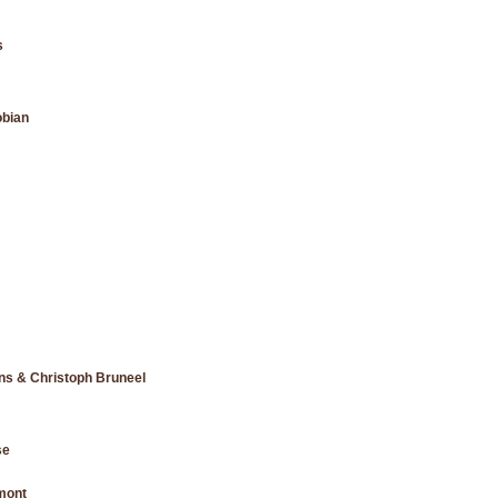
s
obian
ns & Christoph Bruneel
se
mont