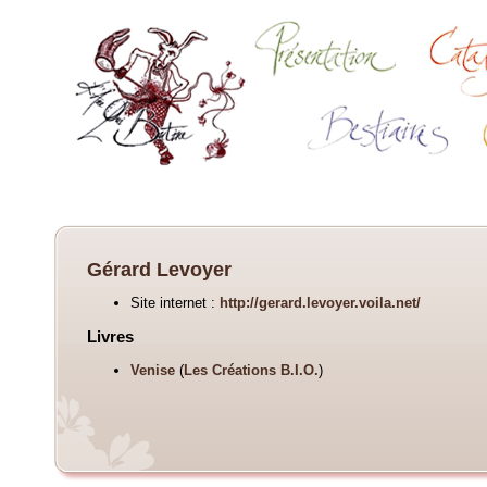
Gérard Levoyer
Site internet :
http://gerard.levoyer.voila.net/
Livres
Venise
(
Les Créations B.I.O.
)