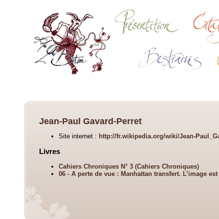
Jean-Paul Gavard-Perret
Site internet :
http://fr.wikipedia.org/wiki/Jean-Paul_G
Livres
Cahiers Chroniques N° 3
(
Cahiers Chroniques
)
06 - A perte de vue : Manhattan transfert. L’image es