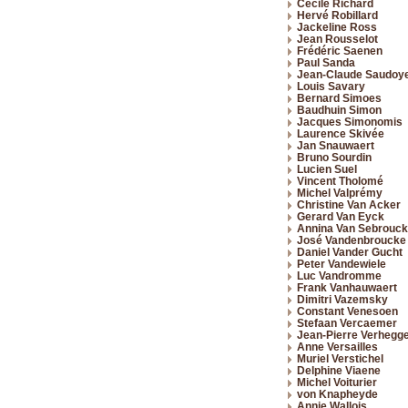
Cécile Richard
Hervé Robillard
Jackeline Ross
Jean Rousselot
Frédéric Saenen
Paul Sanda
Jean-Claude Saudoy
Louis Savary
Bernard Simoes
Baudhuin Simon
Jacques Simonomis
Laurence Skivée
Jan Snauwaert
Bruno Sourdin
Lucien Suel
Vincent Tholomé
Michel Valprémy
Christine Van Acker
Gerard Van Eyck
Annina Van Sebrouck
José Vandenbroucke
Daniel Vander Gucht
Peter Vandewiele
Luc Vandromme
Frank Vanhauwaert
Dimitri Vazemsky
Constant Venesoen
Stefaan Vercaemer
Jean-Pierre Verhegg
Anne Versailles
Muriel Verstichel
Delphine Viaene
Michel Voiturier
von Knapheyde
Annie Wallois