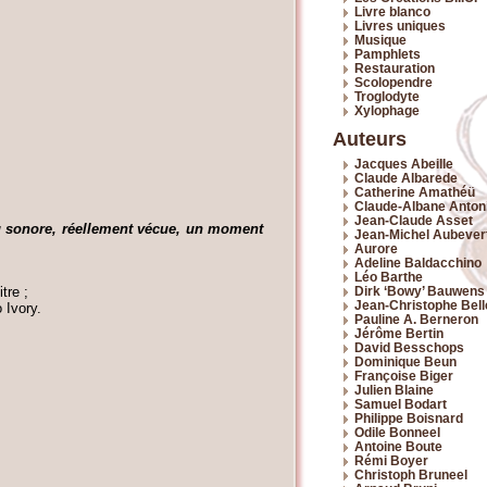
Livre blanco
Livres uniques
Musique
Pamphlets
Restauration
Scolopendre
Troglodyte
Xylophage
Auteurs
Jacques Abeille
Claude Albarede
Catherine Amathéü
Claude-Albane Antoni
Jean-Claude Asset
u
sonore, réellement vécue, un moment
Jean-Michel Aubever
Aurore
Adeline Baldacchino
Léo Barthe
tre ;
Dirk ‘Bowy’ Bauwens
Jean-Christophe Bel
 Ivory.
Pauline A. Berneron
Jérôme Bertin
David Besschops
Dominique Beun
Françoise Biger
Julien Blaine
Samuel Bodart
Philippe Boisnard
Odile Bonneel
Antoine Boute
Rémi Boyer
Christoph Bruneel