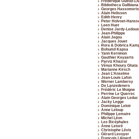
Frédérique Guétat-Liv
Bibliotheca Gullbiana
Georges Hassomeris
Alain Helissen
Edith Henry
Peter Holvoet-Hanss
Leen Huet
Denise Jardy-Ledoux
Jean-Philippe
Alain Jegou
Jacques Jouet
Rora & Dobrica Kam
Bohumil Kapsa
Yann Kerninon
Gauthier Keyaerts
Parviz Khazraï
Vénus Khoury Ghata
Marianne Kirsch
Jean L’Anselme
Jean-Louis Lafon
Werner Lambersy
De Lanzedeners
Frédéric Le Moigne
Perrine Le Querrec
Alain Georges Leduc
Jacky Legge
Dominique Leloir
Anne Leloup
Philippe Lemaire
Michel Léon
Les Bicéphales
Anne Letoré
Christophe Lévis
Gérard Levoyer
François Liénard