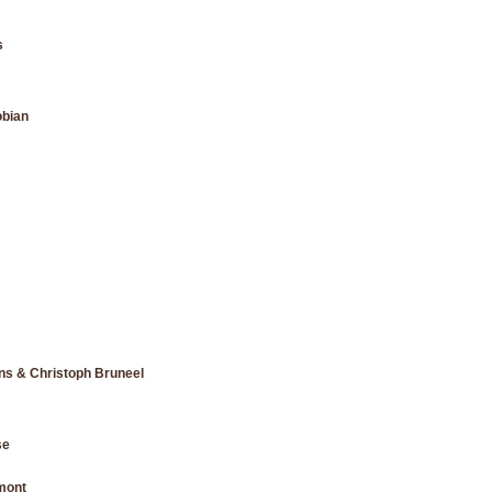
s
obian
ns & Christoph Bruneel
se
mont