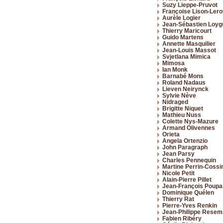
Suzy Lieppe-Pruvot
Françoise Lison-Lero
Aurèle Logier
Jean-Sébastien Loyg
Thierry Maricourt
Guido Martens
Annette Masquilier
Jean-Louis Massot
Svjetlana Mimica
Mimosa
Ian Monk
Barnabé Mons
Roland Nadaus
Lieven Neirynck
Sylvie Nève
Nidraged
Brigitte Niquet
Mathieu Nuss
Colette Nys-Mazure
Armand Olivennes
Orieta
Angela Ortenzio
John Paragraph
Jean Parsy
Charles Pennequin
Martine Perrin-Cossi
Nicole Petit
Alain-Pierre Pillet
Jean-François Poupa
Dominique Quélen
Thierry Rat
Pierre-Yves Renkin
Jean-Philippe Rese
Fabien Ribéry