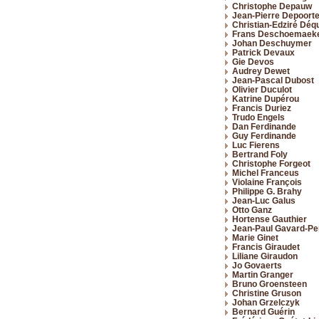
Christophe Depauw
Jean-Pierre Depoort
Christian-Edziré Dé
Frans Deschoemaek
Johan Deschuymer
Patrick Devaux
Gie Devos
Audrey Dewet
Jean-Pascal Dubost
Olivier Duculot
Katrine Dupérou
Francis Duriez
Trudo Engels
Dan Ferdinande
Guy Ferdinande
Luc Fierens
Bertrand Foly
Christophe Forgeot
Michel Franceus
Violaine François
Philippe G. Brahy
Jean-Luc Galus
Otto Ganz
Hortense Gauthier
Jean-Paul Gavard-Pe
Marie Ginet
Francis Giraudet
Liliane Giraudon
Jo Govaerts
Martin Granger
Bruno Groensteen
Christine Gruson
Johan Grzelczyk
Bernard Guérin