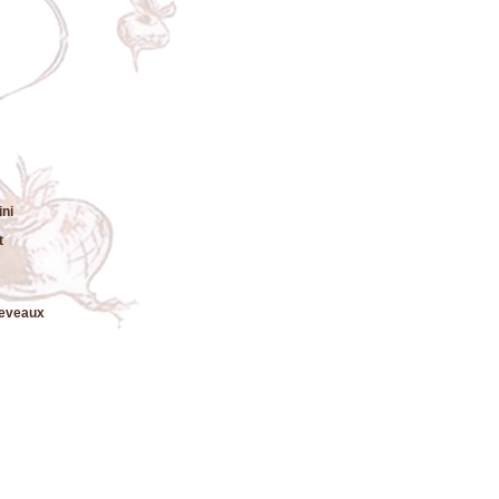
ni
t
leveaux