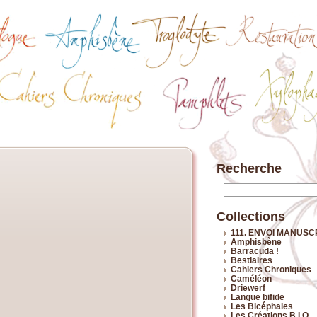
Recherche
Collections
111. ENVOI MANUSC
Amphisbène
Barracuda !
Bestiaires
Cahiers Chroniques
Caméléon
Driewerf
Langue bifide
Les Bicéphales
Les Créations B.I.O.