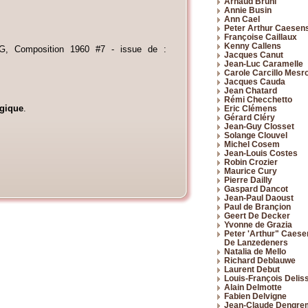
Arnaud Bruni
Annie Busin
Ann Cael
Peter Arthur Caesen
Françoise Caillaux
Kenny Callens
, Composition 1960 #7 - issue de :
Jacques Canut
Jean-Luc Caramelle
Carole Carcillo Mesr
Jacques Cauda
Jean Chatard
Rémi Checchetto
lgique
.
Eric Clémens
Gérard Cléry
Jean-Guy Closset
Solange Clouvel
Michel Cosem
Jean-Louis Costes
Robin Crozier
Maurice Cury
Pierre Dailly
Gaspard Dancot
Jean-Paul Daoust
Paul de Brançion
Geert De Decker
Yvonne de Grazia
Peter 'Arthur" Caese
De Lanzedeners
Natalia de Mello
Richard Deblauwe
Laurent Debut
Louis-François Delis
Alain Delmotte
Fabien Delvigne
Jean-Claude Dengre