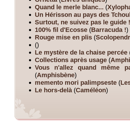
Quand le merle blanc...
(
Xyloph
Un Hérisson au pays des Tchou
Surtout, ne suivez pas le guide 
100% fil d'Ecosse
(
Barracuda !
)
Rouge mise en plis
(
Scolopend
(
)
Le mystère de la chaise percée
Collections après usage
(
Amphi
Vous n'allez quand même pas
(
Amphisbène
)
memento mori palimpseste
(
Les
Le hors-delà
(
Caméléon
)