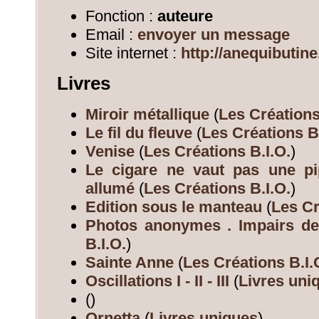
Fonction :
auteure
Email :
envoyer un message
Site internet :
http://anequibutin
Livres
Miroir métallique
(
Les Créations
Le fil du fleuve
(
Les Créations B.
Venise
(
Les Créations B.I.O.
)
Le cigare ne vaut pas une pip
allumé
(
Les Créations B.I.O.
)
Edition sous le manteau
(
Les Cr
Photos anonymes . Impairs de
B.I.O.
)
Sainte Anne
(
Les Créations B.I.
Oscillations I - II - III
(
Livres uni
(
)
Ornetta
(
Livres uniques
)