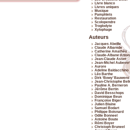
Livre blanco
Livres uniques
Musique
Pamphlets
Restauration
Scolopendre
Troglodyte
Xylophage
Auteurs
Jacques Abeille
Claude Albarede
Catherine Amathéü
Claude-Albane Antoni
Jean-Claude Asset
Jean-Michel Aubever
Aurore
Adeline Baldacchino
Léo Barthe
Dirk ‘Bowy’ Bauwens
Jean-Christophe Bel
Pauline A. Berneron
Jérôme Bertin
David Besschops
Dominique Beun
Françoise Biger
Julien Blaine
Samuel Bodart
Philippe Boisnard
Odile Bonneel
Antoine Boute
Rémi Boyer
Christoph Bruneel