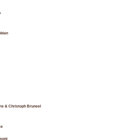
s
obian
ns & Christoph Bruneel
se
mont