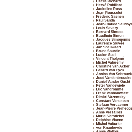
Cécile Richard
Hervé Robillard
Jackeline Ross
Jean Rousselot
Frédéric Saenen
Paul Sanda
Jean-Claude Saudoy
Louis Savary
Bernard Simoes
Baudhuin Simon
Jacques Simonomis
Laurence Skivée
Jan Snauwaert
Bruno Sourdin
Lucien Suel
Vincent Tholomé
Michel Valprémy
Christine Van Acker
Gerard Van Eyck
Annina Van Sebrouck
José Vandenbroucke
Daniel Vander Gucht
Peter Vandewiele
Luc Vandromme
Frank Vanhauwaert
Dimitri Vazemsky
Constant Venesoen
Stefaan Vercaemer
Jean-Pierre Verhegg
Anne Versailles
Muriel Verstichel
Delphine Viaene
Michel Voiturier
von Knapheyde
Annie Wallois