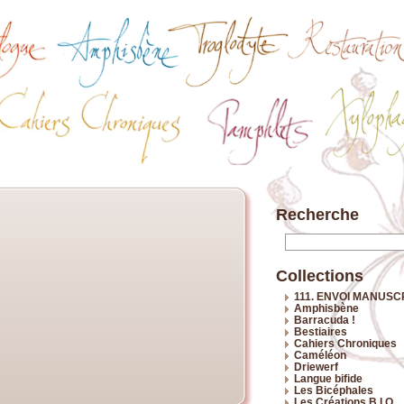
Recherche
Collections
111. ENVOI MANUSC
Amphisbène
Barracuda !
Bestiaires
Cahiers Chroniques
Caméléon
Driewerf
Langue bifide
Les Bicéphales
Les Créations B.I.O.