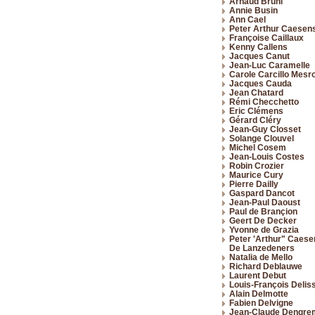
Arnaud Bruni
Annie Busin
Ann Cael
Peter Arthur Caesen
Françoise Caillaux
Kenny Callens
Jacques Canut
Jean-Luc Caramelle
Carole Carcillo Mesr
Jacques Cauda
Jean Chatard
Rémi Checchetto
Eric Clémens
Gérard Cléry
Jean-Guy Closset
Solange Clouvel
Michel Cosem
Jean-Louis Costes
Robin Crozier
Maurice Cury
Pierre Dailly
Gaspard Dancot
Jean-Paul Daoust
Paul de Brançion
Geert De Decker
Yvonne de Grazia
Peter 'Arthur" Caese
De Lanzedeners
Natalia de Mello
Richard Deblauwe
Laurent Debut
Louis-François Delis
Alain Delmotte
Fabien Delvigne
Jean-Claude Dengre