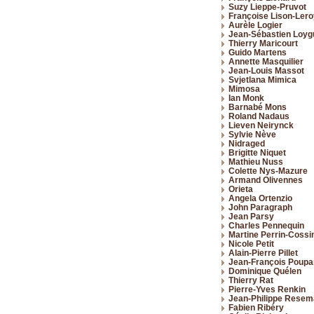
Suzy Lieppe-Pruvot
Françoise Lison-Lero
Aurèle Logier
Jean-Sébastien Loyg
Thierry Maricourt
Guido Martens
Annette Masquilier
Jean-Louis Massot
Svjetlana Mimica
Mimosa
Ian Monk
Barnabé Mons
Roland Nadaus
Lieven Neirynck
Sylvie Nève
Nidraged
Brigitte Niquet
Mathieu Nuss
Colette Nys-Mazure
Armand Olivennes
Orieta
Angela Ortenzio
John Paragraph
Jean Parsy
Charles Pennequin
Martine Perrin-Cossi
Nicole Petit
Alain-Pierre Pillet
Jean-François Poupa
Dominique Quélen
Thierry Rat
Pierre-Yves Renkin
Jean-Philippe Rese
Fabien Ribéry