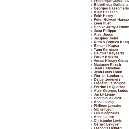
Frédérique Guétat-Liv
Bibliotheca Gullbiana
Georges Hassomeris
Alain Helissen
Edith Henry
Peter Holvoet-Hanss
Leen Huet
Denise Jardy-Ledoux
Jean-Philippe
Alain Jegou
Jacques Jouet
Rora & Dobrica Kam
Bohumil Kapsa
Yann Kerninon
Gauthier Keyaerts
Parviz Khazraï
Vénus Khoury Ghata
Marianne Kirsch
Jean L’Anselme
Jean-Louis Lafon
Werner Lambersy
De Lanzedeners
Frédéric Le Moigne
Perrine Le Querrec
Alain Georges Leduc
Jacky Legge
Dominique Leloir
Anne Leloup
Philippe Lemaire
Michel Léon
Les Bicéphales
Anne Letoré
Christophe Lévis
Gérard Levoyer
François Liénard