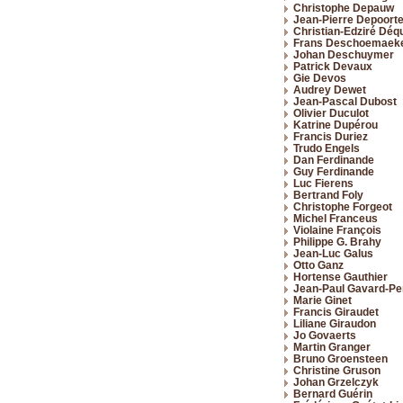
Christophe Depauw
Jean-Pierre Depoort
Christian-Edziré Dé
Frans Deschoemaek
Johan Deschuymer
Patrick Devaux
Gie Devos
Audrey Dewet
Jean-Pascal Dubost
Olivier Duculot
Katrine Dupérou
Francis Duriez
Trudo Engels
Dan Ferdinande
Guy Ferdinande
Luc Fierens
Bertrand Foly
Christophe Forgeot
Michel Franceus
Violaine François
Philippe G. Brahy
Jean-Luc Galus
Otto Ganz
Hortense Gauthier
Jean-Paul Gavard-Pe
Marie Ginet
Francis Giraudet
Liliane Giraudon
Jo Govaerts
Martin Granger
Bruno Groensteen
Christine Gruson
Johan Grzelczyk
Bernard Guérin