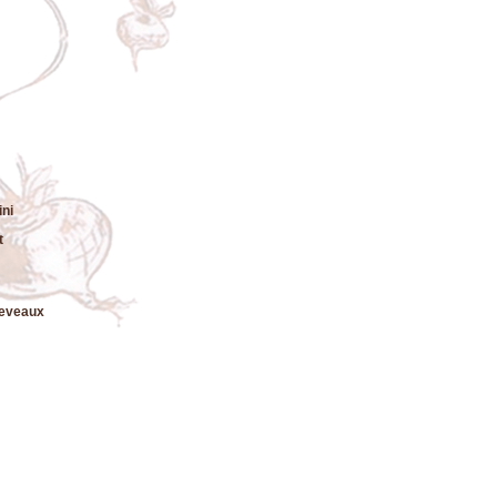
ni
t
leveaux